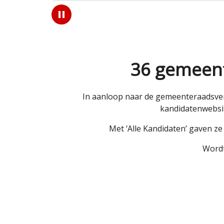
Play
/
Pause
36 gemeent
In aanloop naar de gemeenteraadsver
kandidatenwebsit
Met ‘Alle Kandidaten’ gaven z
Wordt