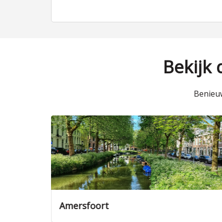
Bekijk
Benieuw
l
Amersfoort