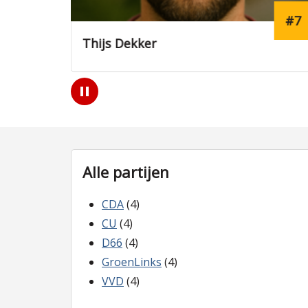
#7
Thijs Dekker
Mar
Play
/
Pause
Alle partijen
CDA
(4)
CU
(4)
D66
(4)
GroenLinks
(4)
VVD
(4)