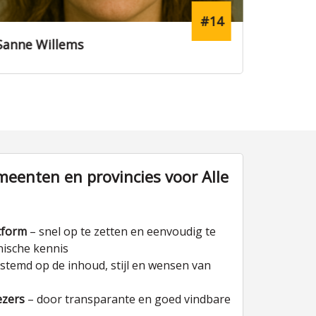
#14
lems
Anouk Smit
eenten en provincies voor Alle
tform
– snel op te zetten en eenvoudig te
nische kennis
stemd op de inhoud, stijl en wensen van
ezers
– door transparante en goed vindbare