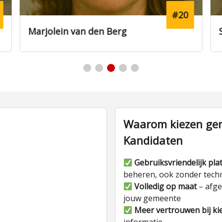
#20
jolein van den Berg
Sanne Wil
Waarom kiezen gem
Kandidaten
Gebruiksvriendelijk pla
beheren, ook zonder tech
Volledig op maat
– afge
jouw gemeente
Meer vertrouwen bij ki